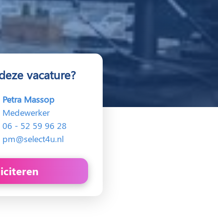
deze vacature?
Petra Massop
Medewerker
06 - 52 59 96 28
pm@select4u.nl
liciteren