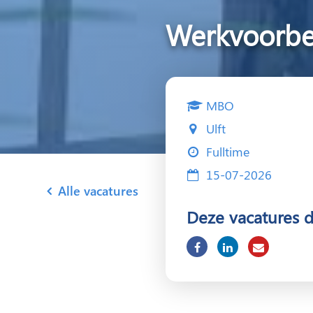
Werkvoorber
MBO
Ulft
Fulltime
15-07-2026
Alle vacatures
Deze vacatures 