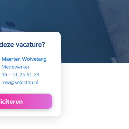
deze vacature?
Maarten Wolvetang
Medewerker
06 - 51 25 61 23
mw@select4u.nl
liciteren