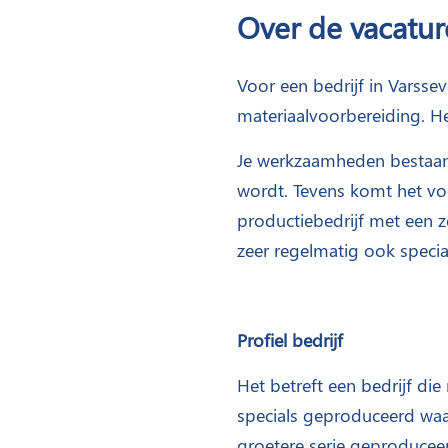
Over de vacatur
Voor een bedrijf in Varss
materiaalvoorbereiding. He
Je werkzaamheden bestaan
wordt. Tevens komt het voo
productiebedrijf met een 
zeer regelmatig ook speci
Profiel bedrijf
Het betreft een bedrijf di
specials geproduceerd waar
groetere serie geproduceer