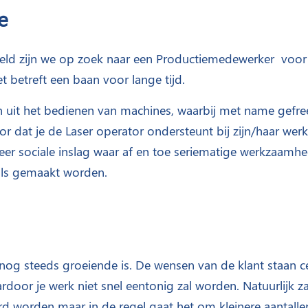
e
eveld zijn we op zoek naar een Productiemedewerker voor
t betreft een baan voor lange tijd.
 uit het bedienen van machines, waarbij met name gefr
r dat je de Laser operator ondersteunt bij zijn/haar we
zeer sociale inslag waar af en toe seriematige werkzaamh
als gemaakt worden.
e nog steeds groeiende is. De wensen van de klant staan c
door je werk niet snel eentonig zal worden. Natuurlijk z
d worden maar in de regel gaat het om kleinere aantalle