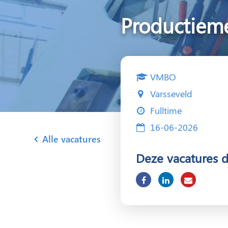
Productiem
VMBO
Varsseveld
Fulltime
16-06-2026
Alle vacatures
Deze vacatures 