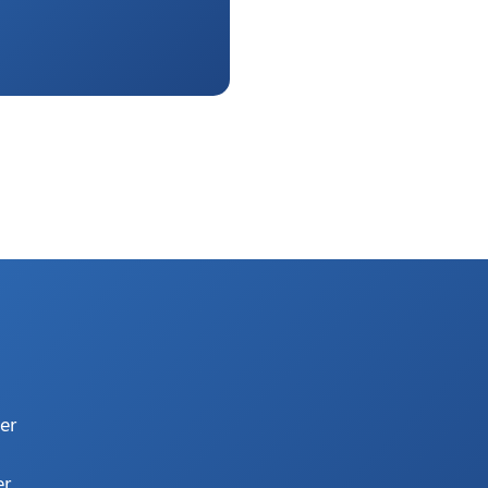
er
er